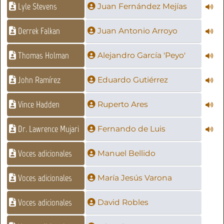
Lyle Stevens
Juan Fernández Mejías
Derrek Falkan
Juan Antonio Arroyo
Thomas Holman
Alejandro García 'Peyo'
John Ramírez
Eduardo Gutiérrez
Vince Hadden
Ruperto Ares
Dr. Lawrence Mujari
Fernando de Luis
Voces adicionales
Manuel Bellido
Voces adicionales
María Jesús Varona
Voces adicionales
David Robles