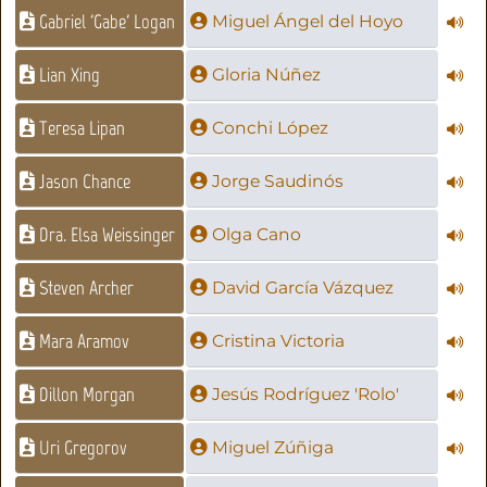
Gabriel 'Gabe' Logan
Miguel Ángel del Hoyo
Lian Xing
Gloria Núñez
Teresa Lipan
Conchi López
Jason Chance
Jorge Saudinós
Dra. Elsa Weissinger
Olga Cano
Steven Archer
David García Vázquez
Mara Aramov
Cristina Victoria
Dillon Morgan
Jesús Rodríguez 'Rolo'
Uri Gregorov
Miguel Zúñiga