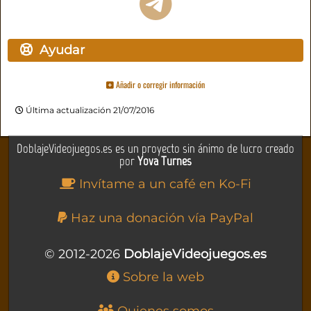
Ayudar
Añadir o corregir información
Última actualización 21/07/2016
DoblajeVideojuegos.es es un proyecto sin ánimo de lucro creado
por
Yova Turnes
Invítame a un café en Ko-Fi
Haz una donación vía PayPal
© 2012-2026
DoblajeVideojuegos.es
Sobre la web
Quienes somos