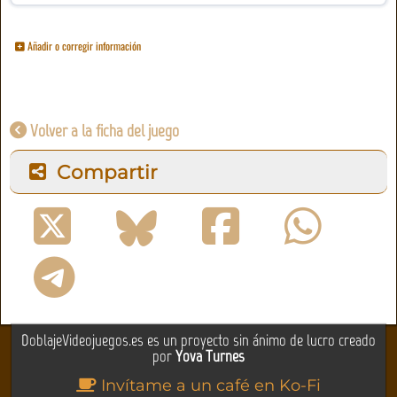
Añadir o corregir información
Volver a la ficha del juego
Compartir
DoblajeVideojuegos.es es un proyecto sin ánimo de lucro creado
por
Yova Turnes
Invítame a un café en Ko-Fi