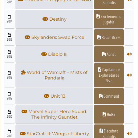
2015
Selendis
Exo femenino
Destiny
2014
jugable
Skylanders: Swap Force
Roller Brawl
2013
Diablo III
Auriel
2012
Capitana de
World of Warcraft - Mists of
Exploradores
2012
Pandaria
Elsia
Unit 13
Command
2012
Marvel Super Hero Squad:
Hulka
2010
The Infinity Gauntlet
Ejecutora
StarCraft II: Wings of Liberty
2010
Selendis