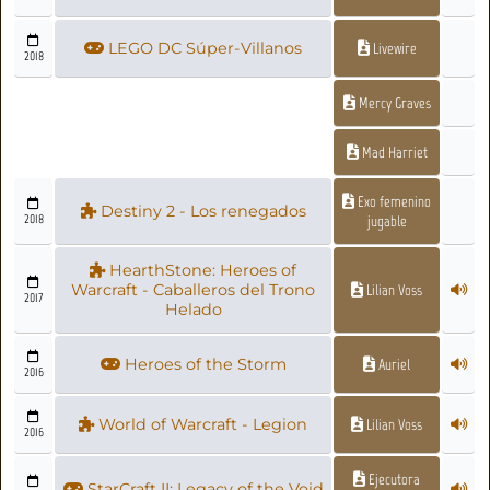
LEGO DC Súper-Villanos
Livewire
2018
Mercy Graves
Mad Harriet
Exo femenino
Destiny 2 - Los renegados
2018
jugable
HearthStone: Heroes of
Warcraft - Caballeros del Trono
Lilian Voss
2017
Helado
Heroes of the Storm
Auriel
2016
World of Warcraft - Legion
Lilian Voss
2016
Ejecutora
StarCraft II: Legacy of the Void