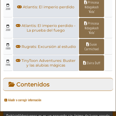
Princesa
Atlantis: El imperio perdido
Kidagakash
2001
'Kida'
Princesa
Atlantis: El imperio perdido -
Kidagakash
2001
La prueba del fuego
'Kida'
Susie
Rugrats: Excursión al estudio
1999
Carmichael
TinyToon Adventures: Buster
Elvira Duff
1996
y las alubias mágicas
Contenidos
Añadir o corregir información
DoblajeVideojuegos.es es un proyecto sin ánimo de lucro creado