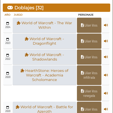
Doblajes [
32
]
AÑO
JUEGO
PERSONAJE
World of Warcraft - The War
Lilian Voss
2024
Within
World of Warcraft -
Lilian Voss
2023
Dragonflight
World of Warcraft -
Lilian Voss
2022
Shadowlands
HearthStone: Heroes of
Lilian Voss
Warcraft - Academia
2020
infiltrada
Scholomance
Lilian Voss
renegada
World of Warcraft - Battle for
Lilian Voss
2020
Azeroth