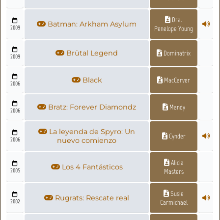
Dra.
Batman: Arkham Asylum
2009
Penelope Young
Brütal Legend
Dominatrix
2009
Black
MacCarver
2006
Bratz: Forever Diamondz
Mandy
2006
La leyenda de Spyro: Un
Cynder
2006
nuevo comienzo
Alicia
Los 4 Fantásticos
2005
Masters
Susie
Rugrats: Rescate real
2002
Carmichael