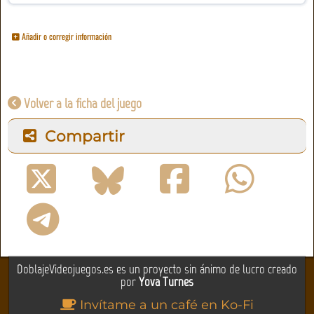
Añadir o corregir información
Volver a la ficha del juego
Compartir
DoblajeVideojuegos.es es un proyecto sin ánimo de lucro creado
por
Yova Turnes
Invítame a un café en Ko-Fi