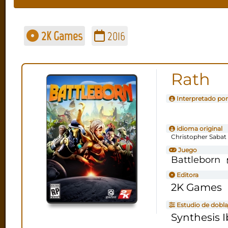
2K Games
2016
Rath
Interpretado por
idioma original
Christopher Sabat
Juego
Battleborn
Editora
2K Games
Estudio de dobla
Synthesis I