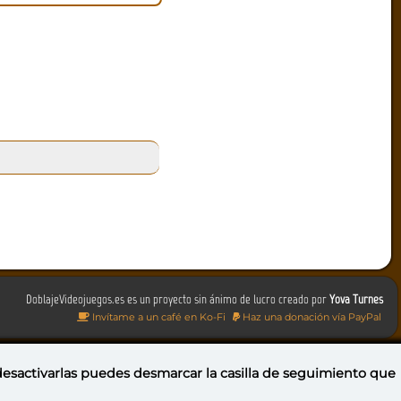
DoblajeVideojuegos.es es un proyecto sin ánimo de lucro creado por
Yova Turnes
Invítame a un café en Ko-Fi
Haz una donación vía PayPal
 desactivarlas puedes
desmarcar la casilla de seguimiento
que