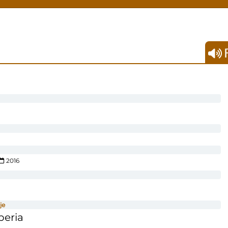
F
2016
je
beria