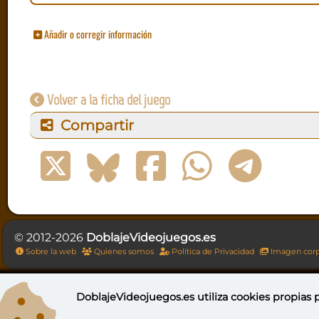
Añadir o corregir información
Volver a la ficha del juego
Compartir
© 2012-2026
DoblajeVideojuegos.es
Sobre la web
Quienes somos
Política de Privacidad
Imagen corp
DoblajeVideojuegos.es utiliza
cookies propias
p