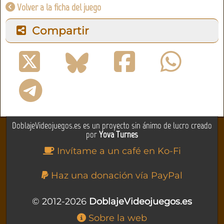
Volver a la ficha del juego
Compartir
DoblajeVideojuegos.es es un proyecto sin ánimo de lucro creado
por
Yova Turnes
Invítame a un café en Ko-Fi
Haz una donación vía PayPal
© 2012-2026
DoblajeVideojuegos.es
Sobre la web