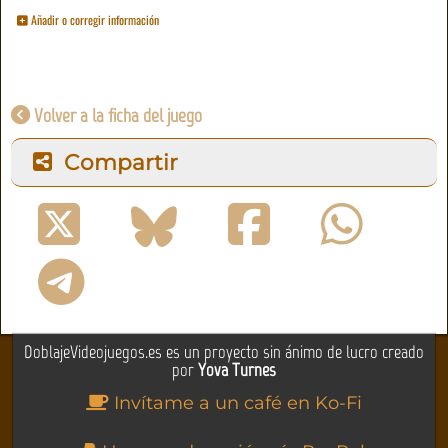
Añadir o corregir información
Volver a la ficha del juego
Compartir
DoblajeVideojuegos.es es un proyecto sin ánimo de lucro creado
por
Yova Turnes
Invítame a un café en Ko-Fi