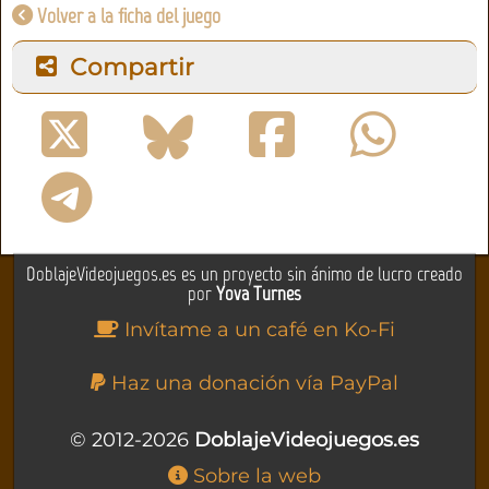
Volver a la ficha del juego
Compartir
DoblajeVideojuegos.es es un proyecto sin ánimo de lucro creado
por
Yova Turnes
Invítame a un café en Ko-Fi
Haz una donación vía PayPal
© 2012-2026
DoblajeVideojuegos.es
Sobre la web