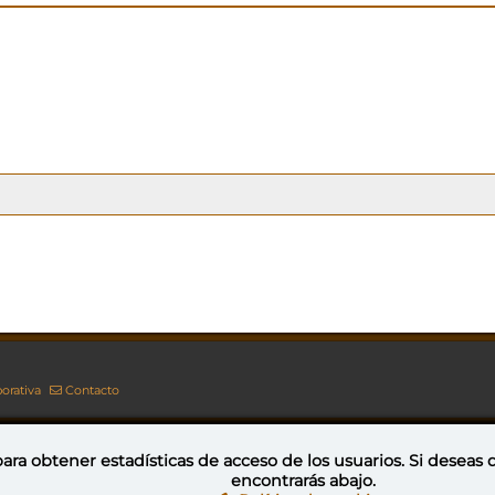
orativa
Contacto
ara obtener estadísticas de acceso de los usuarios. Si deseas
encontrarás abajo.
Esta obra está bajo una licencia de Creative Commons Reconocimiento-NoComercial-CompartirIgual 4.0 Internacional