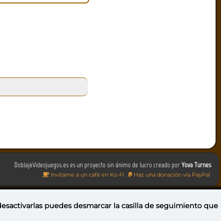
DoblajeVideojuegos.es es un proyecto sin ánimo de lucro creado por
Yova Turnes
Invítame a un café en Ko-Fi
Haz una donación vía PayPal
 desactivarlas puedes
desmarcar la casilla de seguimiento
que