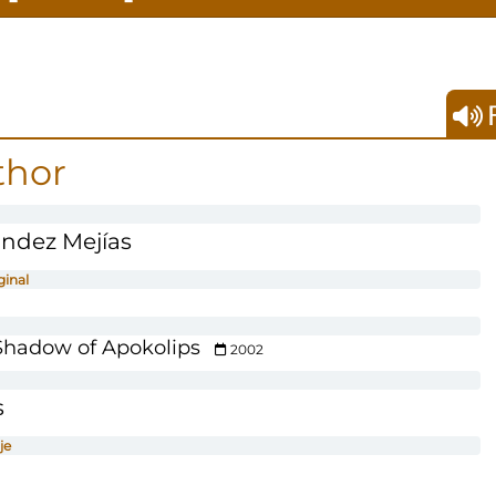
F
thor
ndez Mejías
ginal
hadow of Apokolips
2002
s
je