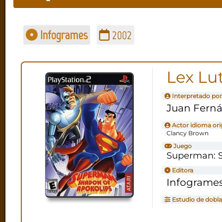
Infogrames
2002
Lex Lu
Interpretado por
Juan Ferná
Actor idioma ori
Clancy Brown
Juego
Superman: S
Editora
Infograme
Estudio de dobla