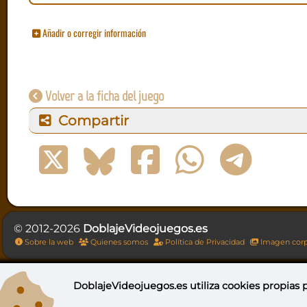
Añadir o corregir información
Volver a la ficha del juego
Compartir
© 2012-2026
DoblajeVideojuegos.es
Sobre la web
Quienes somos
Política de Privacidad
Imagen corp
DoblajeVideojuegos.es utiliza
cookies propias
p