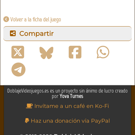
Volver a la ficha del juego
Compartir
DoblajeVideojuegos.es es un proyecto sin ánimo de lucro creado
por
Yova Turnes
Invítame a un café en Ko-Fi
Haz una donación vía PayPal