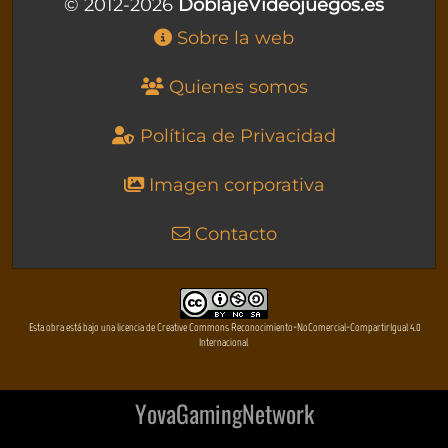
© 2012-2026
DoblajeVideojuegos.es
Sobre la web
Quienes somos
Política de Privacidad
Imagen corporativa
Contacto
Esta obra está bajo una licencia de Creative Commons Reconocimiento-NoComercial-CompartirIgual 4.0
Internacional
YovaGamingNetwork