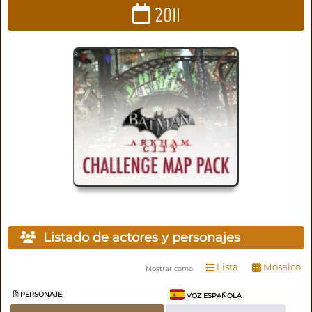
2011
Listado de actores y personajes
Lista
Mosaico
Mostrar como
PERSONAJE
VOZ ESPAÑOLA