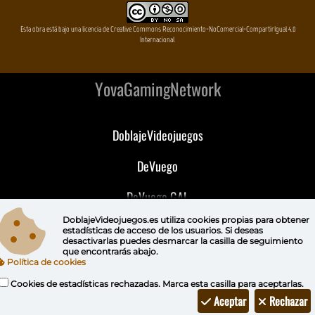
Esta obra está bajo una licencia de Creative Commons Reconocimiento-NoComercial-CompartirIgual 4.0
Internacional
YovaGamingNetwork
DoblajeVideojuegos
DeVuego
DeVuego GAL
DoblajeVideojuegos.es utiliza
cookies propias
para obtener
DeVuego LATAM
estadísticas de acceso de los usuarios. Si deseas
desactivarlas puedes
desmarcar la casilla de seguimiento
que encontrarás abajo.
DeVuego Portugal
Política de cookies
Cookies de estadísticas rechazadas. Marca esta casilla para aceptarlas.
Aceptar
Rechazar