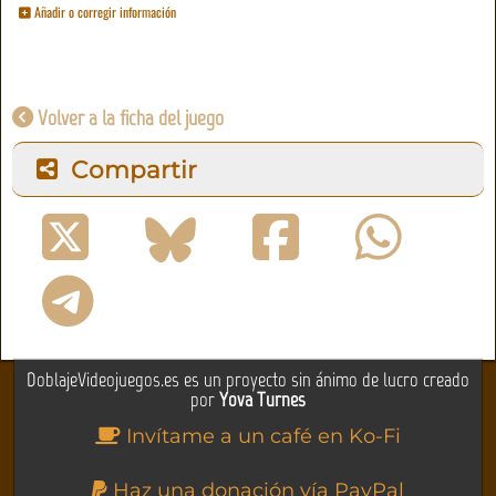
Añadir o corregir información
Volver a la ficha del juego
Compartir
DoblajeVideojuegos.es es un proyecto sin ánimo de lucro creado
por
Yova Turnes
Invítame a un café en Ko-Fi
Haz una donación vía PayPal