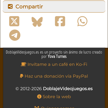
Compartir
DoblajeVideojuegos.es es un proyecto sin ánimo de lucro creado
por
Yova Turnes
Invítame a un café en Ko-Fi
Haz una donación vía PayPal
© 2012-2026
DoblajeVideojuegos.es
Sobre la web