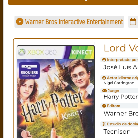
Warner Bros Interactive Entertainment
Lord V
Interpretado por
José Luis 
Actor idioma ori
Nigel Carrington
Juego
Harry Potter
Editora
Warner Bro
Estudio de dobla
Tecnison