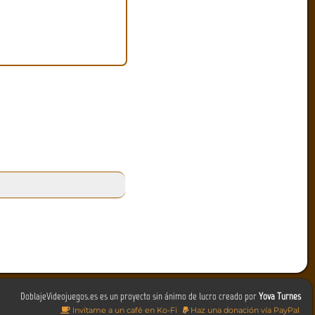
DoblajeVideojuegos.es es un proyecto sin ánimo de lucro creado por
Yova Turnes
Invítame a un café en Ko-Fi
Haz una donación vía PayPal