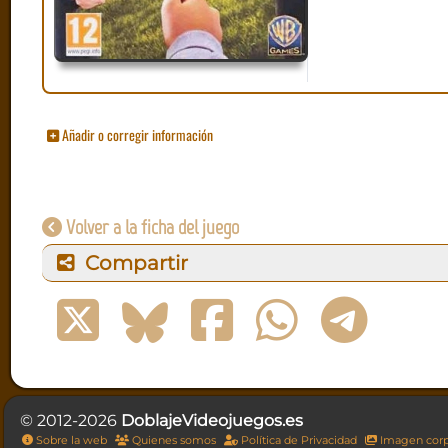
Añadir o corregir información
Volver a la ficha del juego
Compartir
© 2012-2026
DoblajeVideojuegos.es
Sobre la web
Quienes somos
Política de Privacidad
Imagen corp