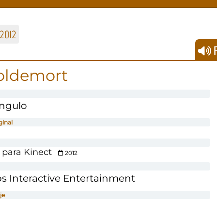
2012
F
oldemort
Angulo
ginal
 para Kinect
2012
s Interactive Entertainment
je