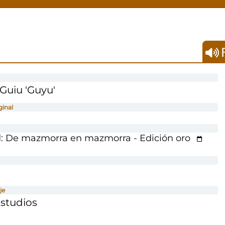
F
Guiu 'Guyu'
ginal
: De mazmorra en mazmorra - Edición oro
je
studios