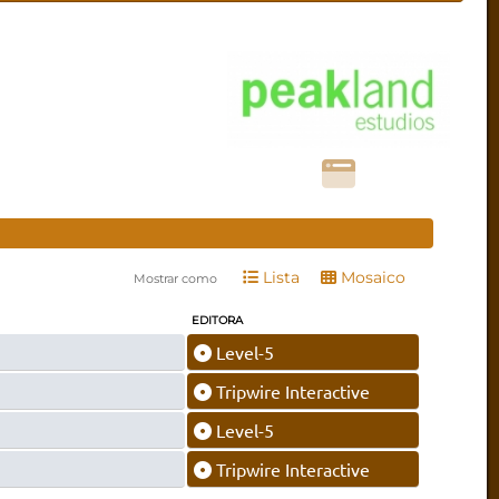
Lista
Mosaico
Mostrar como
EDITORA
Level-5
Tripwire Interactive
Level-5
Tripwire Interactive