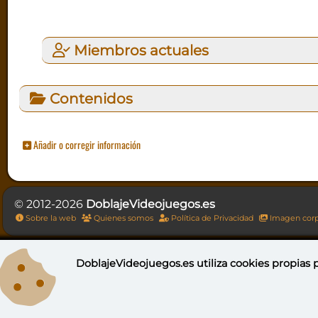
Miembros actuales
Contenidos
Añadir o corregir información
© 2012-2026
DoblajeVideojuegos.es
Sobre la web
Quienes somos
Política de Privacidad
Imagen corp
DoblajeVideojuegos.es utiliza
cookies propias
p