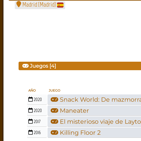
Madrid
(
Madrid
)
Juegos [4]
AÑO
JUEGO
Snack World: De mazmorra
2020
Maneater
2020
El misterioso viaje de Layto
2017
Killing Floor 2
2016