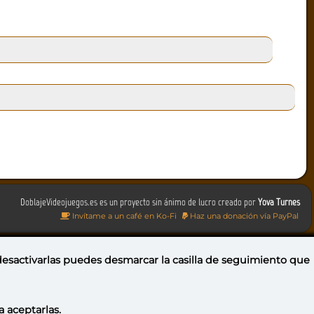
DoblajeVideojuegos.es es un proyecto sin ánimo de lucro creado por
Yova Turnes
Invítame a un café en Ko-Fi
Haz una donación vía PayPal
 desactivarlas puedes
desmarcar la casilla de seguimiento
que
a aceptarlas.