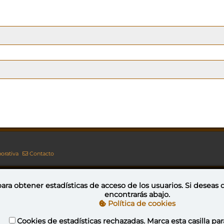
orativa
Contacto
ara obtener estadísticas de acceso de los usuarios. Si deseas
encontrarás abajo.
Esta obra está bajo una licencia de Creative Commons Reconocimiento-NoComercial-CompartirIgual 4.0 Internacional
Política de cookies
Cookies de estadísticas rechazadas. Marca esta casilla par