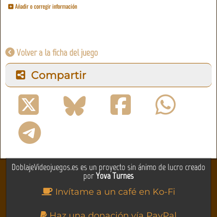
Añadir o corregir información
Volver a la ficha del juego
Compartir
DoblajeVideojuegos.es es un proyecto sin ánimo de lucro creado
por
Yova Turnes
Invítame a un café en Ko-Fi
Haz una donación vía PayPal