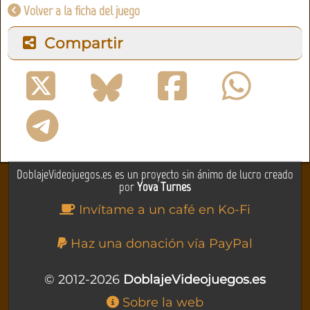
Volver a la ficha del juego
Compartir
DoblajeVideojuegos.es es un proyecto sin ánimo de lucro creado
por
Yova Turnes
Invítame a un café en Ko-Fi
Haz una donación vía PayPal
© 2012-2026
DoblajeVideojuegos.es
Sobre la web