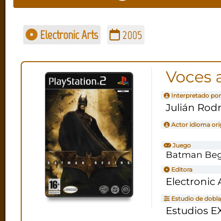
Electronic Arts
2005
Voces 
Interpretado por
Julián Rod
Actor idioma ori
Juego
Batman Beg
Editora
Electronic 
Estudio de dobla
Estudios E