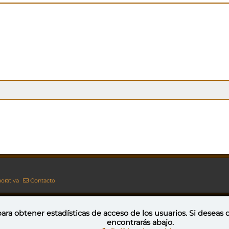
orativa
Contacto
ara obtener estadísticas de acceso de los usuarios. Si deseas
encontrarás abajo.
Esta obra está bajo una licencia de Creative Commons Reconocimiento-NoComercial-CompartirIgual 4.0 Internacional