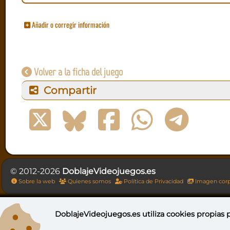
Añadir o corregir información
Volver a la ficha del juego
Compartir
© 2012-2026
DoblajeVideojuegos.es
Sobre la web
Quienes somos
Política de Privacidad
Imagen corp
DoblajeVideojuegos.es utiliza
cookies propias
p