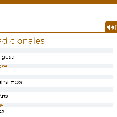
F
adicionales
ríguez
ginal
ins
2005
Arts
je
XA