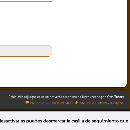
DoblajeVideojuegos.es es un proyecto sin ánimo de lucro creado por
Yova Turnes
Invítame a un café en Ko-Fi
Haz una donación vía PayPal
 desactivarlas puedes
desmarcar la casilla de seguimiento
que