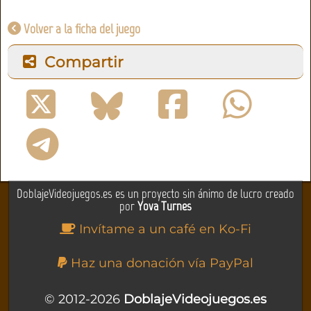
Volver a la ficha del juego
Compartir
DoblajeVideojuegos.es es un proyecto sin ánimo de lucro creado
por
Yova Turnes
Invítame a un café en Ko-Fi
Haz una donación vía PayPal
© 2012-2026
DoblajeVideojuegos.es