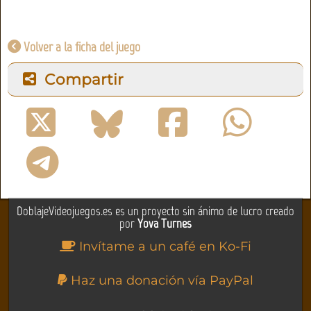
Volver a la ficha del juego
Compartir
DoblajeVideojuegos.es es un proyecto sin ánimo de lucro creado
por
Yova Turnes
Invítame a un café en Ko-Fi
Haz una donación vía PayPal