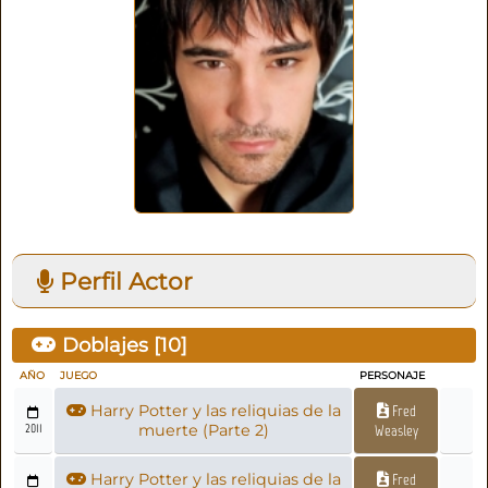
Perfil Actor
Doblajes [
10
]
AÑO
JUEGO
PERSONAJE
Harry Potter y las reliquias de la
Fred
2011
muerte (Parte 2)
Weasley
Harry Potter y las reliquias de la
Fred