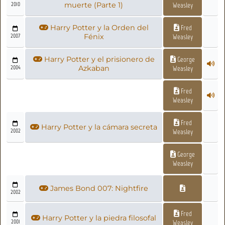
2010
muerte (Parte 1)
Weasley
Harry Potter y la Orden del
Fred
2007
Fénix
Weasley
Harry Potter y el prisionero de
George
2004
Azkaban
Weasley
Fred
Weasley
Fred
Harry Potter y la cámara secreta
2002
Weasley
George
Weasley
James Bond 007: Nightfire
2002
Fred
Harry Potter y la piedra filosofal
2001
Weasley