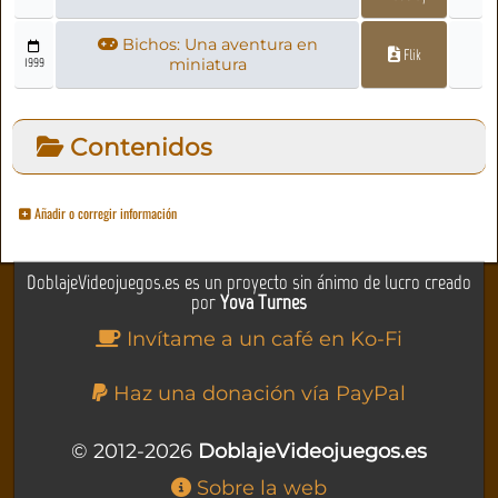
Bichos: Una aventura en
Flik
1999
miniatura
Contenidos
Añadir o corregir información
DoblajeVideojuegos.es es un proyecto sin ánimo de lucro creado
por
Yova Turnes
Invítame a un café en Ko-Fi
Haz una donación vía PayPal
© 2012-2026
DoblajeVideojuegos.es
Sobre la web