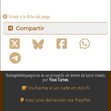
Volver a la ficha del juego
Compartir
DoblajeVideojuegos.es es un proyecto sin ánimo de lucro creado
por
Yova Turnes
Invítame a un café en Ko-Fi
Haz una donación vía PayPal