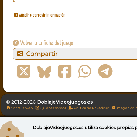
Añadir o corregir información
Volver a la ficha del juego
Compartir
© 2012-2026
DoblajeVideojuegos.es
Sobre la web
Quienes somos
Política de Privacidad
Imagen corp
DoblajeVideojuegos.es utiliza
cookies propias
p