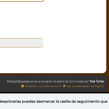
DoblajeVideojuegos.es es un proyecto sin ánimo de lucro creado por
Yova Turnes
Invítame a un café en Ko-Fi
Haz una donación vía PayPal
 desactivarlas puedes
desmarcar la casilla de seguimiento
que