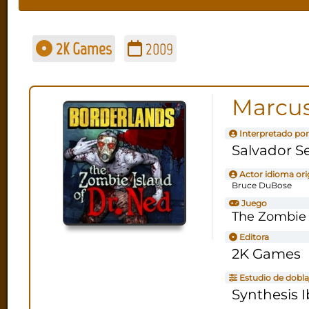
2K Games
2009
Marcus
Interpretado por
Salvador S
Actor idioma ori
Bruce DuBose
Juego
The Zombie 
Editora
2K Games
Estudio de dobla
Synthesis I