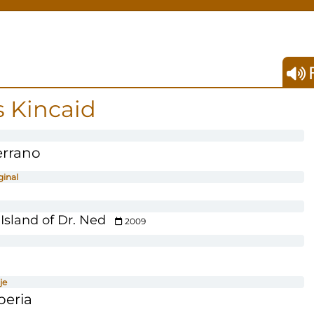
F
 Kincaid
errano
ginal
Island of Dr. Ned
2009
je
beria