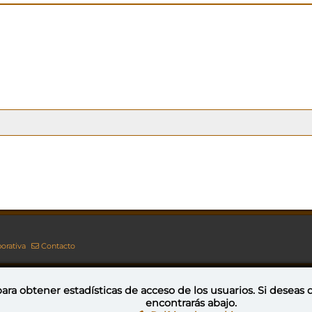
orativa
Contacto
ara obtener estadísticas de acceso de los usuarios. Si deseas
encontrarás abajo.
Esta obra está bajo una licencia de Creative Commons Reconocimiento-NoComercial-CompartirIgual 4.0 Internacional