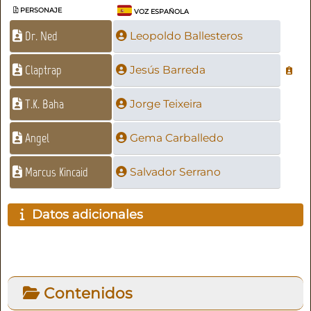
PERSONAJE
VOZ ESPAÑOLA
Dr. Ned
Leopoldo Ballesteros
Claptrap
Jesús Barreda
T.K. Baha
Jorge Teixeira
Angel
Gema Carballedo
Marcus Kincaid
Salvador Serrano
Datos adicionales
Contenidos