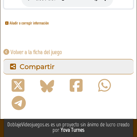
Añadir o corregir información
Volver a la ficha del juego
Compartir
DoblajeVideojuegos.es es un proyecto sin ánimo de lucro creado
por
Yova Turnes