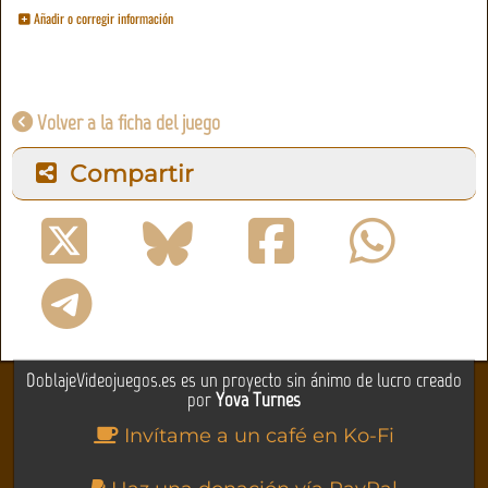
Añadir o corregir información
Volver a la ficha del juego
Compartir
DoblajeVideojuegos.es es un proyecto sin ánimo de lucro creado
por
Yova Turnes
Invítame a un café en Ko-Fi