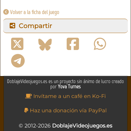
Volver a la ficha del juego
Compartir
DoblajeVideojuegos.es es un proyecto sin ánimo de lucro creado
por
Yova Turnes
Invítame a un café en Ko-Fi
Haz una donación vía PayPal
© 2012-2026
DoblajeVideojuegos.es