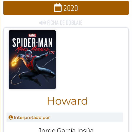
2020
FICHA DE DOBLAJE
Howard
Interpretado por
Jorge García Insúa