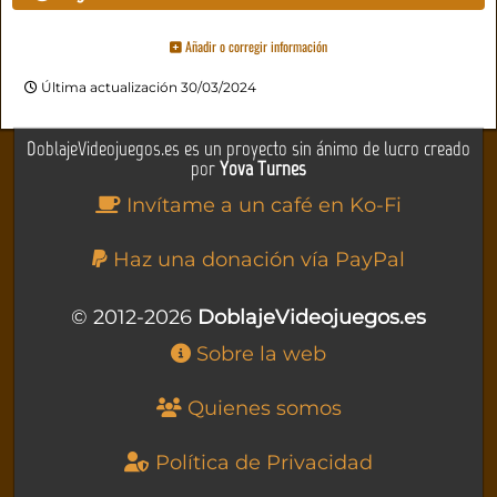
Añadir o corregir información
Última actualización 30/03/2024
DoblajeVideojuegos.es es un proyecto sin ánimo de lucro creado
por
Yova Turnes
Invítame a un café en Ko-Fi
Haz una donación vía PayPal
© 2012-2026
DoblajeVideojuegos.es
Sobre la web
Quienes somos
Política de Privacidad