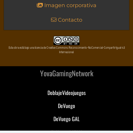
Imagen corporativa
Contacto
Esta obra está bajo una licencia de Creative Commons Reconocimiento-NoComercial-CompartirIgual 4.0
Internacional
YovaGamingNetwork
DoblajeVideojuegos
DeVuego
DeVuego GAL
DeVuego LATAM