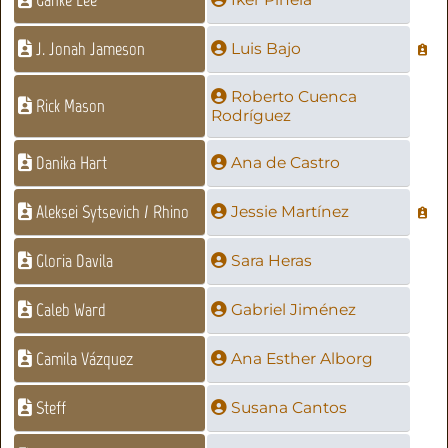
J. Jonah Jameson
Luis Bajo
Roberto Cuenca
Rick Mason
Rodríguez
Danika Hart
Ana de Castro
Aleksei Sytsevich / Rhino
Jessie Martínez
Gloria Davila
Sara Heras
Caleb Ward
Gabriel Jiménez
Camila Vázquez
Ana Esther Alborg
Steff
Susana Cantos