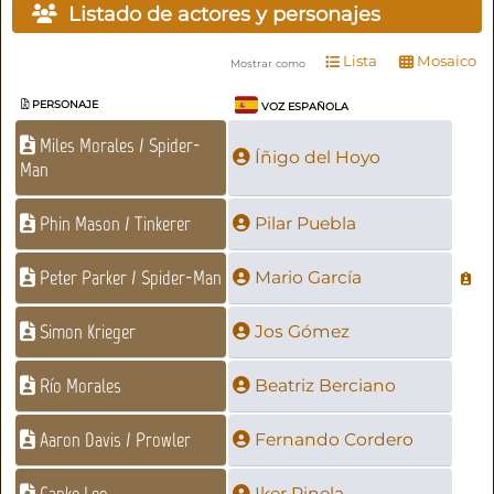
Listado de actores y personajes
Lista
Mosaico
Mostrar como
PERSONAJE
VOZ ESPAÑOLA
Miles Morales / Spider-
Íñigo del Hoyo
Man
Phin Mason / Tinkerer
Pilar Puebla
Peter Parker / Spider-Man
Mario García
Simon Krieger
Jos Gómez
Río Morales
Beatriz Berciano
Aaron Davis / Prowler
Fernando Cordero
Ganke Lee
Iker Pinela