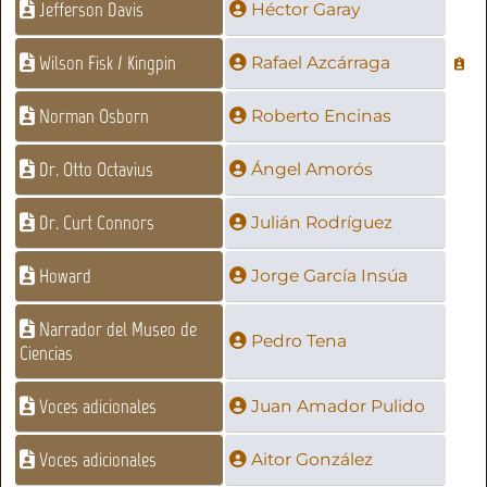
Jefferson Davis
Héctor Garay
Wilson Fisk / Kingpin
Rafael Azcárraga
Norman Osborn
Roberto Encinas
Dr. Otto Octavius
Ángel Amorós
Dr. Curt Connors
Julián Rodríguez
Howard
Jorge García Insúa
Narrador del Museo de
Pedro Tena
Ciencias
Voces adicionales
Juan Amador Pulido
Voces adicionales
Aitor González