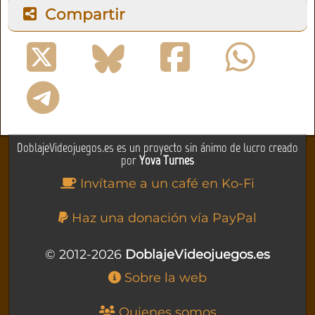
Compartir
DoblajeVideojuegos.es es un proyecto sin ánimo de lucro creado
por
Yova Turnes
Invítame a un café en Ko-Fi
Haz una donación vía PayPal
© 2012-2026
DoblajeVideojuegos.es
Sobre la web
Quienes somos