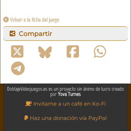
Volver a la ficha del juego
Compartir
DoblajeVideojuegos.es es un proyecto sin ánimo de lucro creado
por
Yova Turnes
Invítame a un café en Ko-Fi
Haz una donación vía PayPal