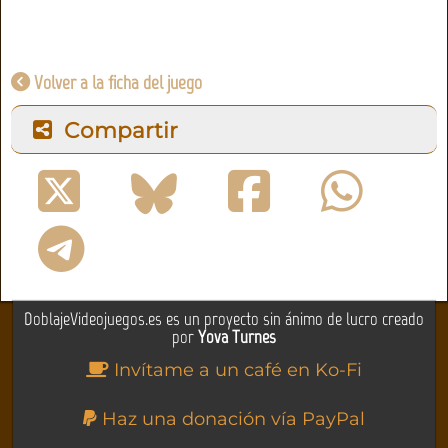
Volver a la ficha del juego
Compartir
DoblajeVideojuegos.es es un proyecto sin ánimo de lucro creado
por
Yova Turnes
Invítame a un café en Ko-Fi
Haz una donación vía PayPal