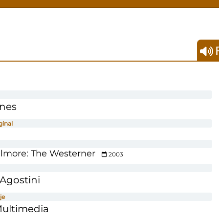
F
ones
ginal
llmore: The Westerner
2003
Agostini
je
Multimedia