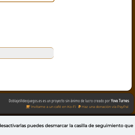
DoblajeVideojuegos.es es un proyecto sin ánimo de lucro creado por
Yova Turnes
Invítame a un café en Ko-Fi
Haz una donación vía PayPal
 desactivarlas puedes
desmarcar la casilla de seguimiento
que