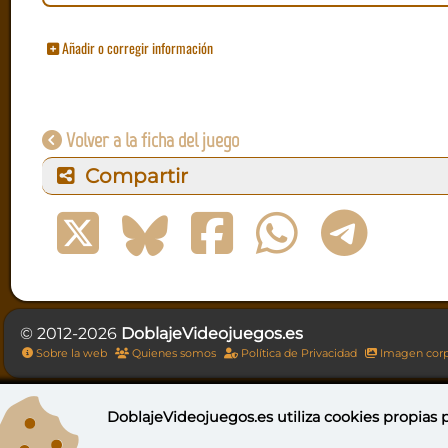
Añadir o corregir información
Volver a la ficha del juego
Compartir
© 2012-2026
DoblajeVideojuegos.es
Sobre la web
Quienes somos
Política de Privacidad
Imagen corp
DoblajeVideojuegos.es utiliza
cookies propias
p