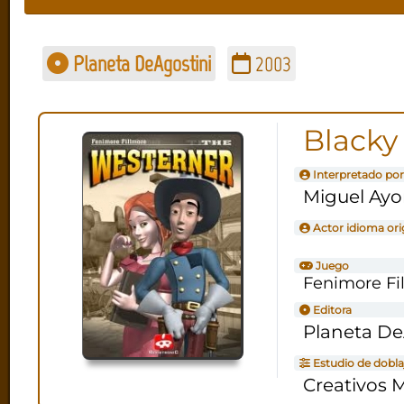
Planeta DeAgostini
2003
Blacky
Interpretado por
Miguel Ay
Actor idioma ori
Juego
Fenimore Fi
Editora
Planeta De
Estudio de dobla
Creativos 