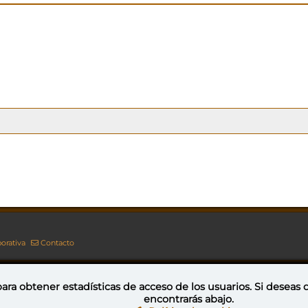
orativa
Contacto
ara obtener estadísticas de acceso de los usuarios. Si deseas
encontrarás abajo.
Esta obra está bajo una licencia de Creative Commons Reconocimiento-NoComercial-CompartirIgual 4.0 Internacional