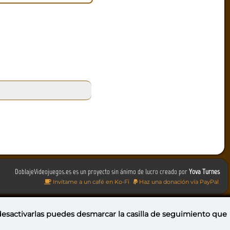
DoblajeVideojuegos.es es un proyecto sin ánimo de lucro creado por
Yova Turnes
Invítame a un café en Ko-Fi
Haz una donación vía PayPal
 desactivarlas puedes
desmarcar la casilla de seguimiento
que