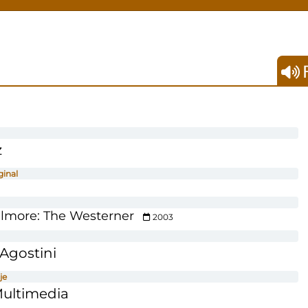
F
z
ginal
llmore: The Westerner
2003
Agostini
je
Multimedia