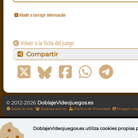
Añadir o corregir información
Volver a la ficha del juego
Compartir
© 2012-2026
DoblajeVideojuegos.es
Sobre la web
Quienes somos
Política de Privacidad
Imagen corp
DoblajeVideojuegos.es utiliza
cookies propias
p