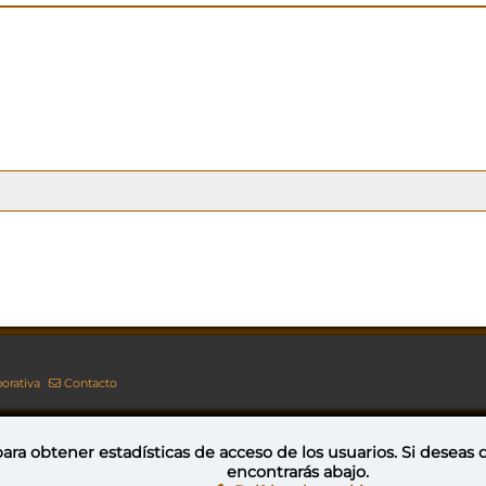
orativa
Contacto
ara obtener estadísticas de acceso de los usuarios. Si deseas
encontrarás abajo.
Esta obra está bajo una licencia de Creative Commons Reconocimiento-NoComercial-CompartirIgual 4.0 Internacional