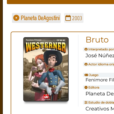
Planeta DeAgostini
2003
Bruto
Interpretado por
José Núñe
Actor idioma ori
Juego
Fenimore Fi
Editora
Planeta De
Estudio de dobla
Creativos 