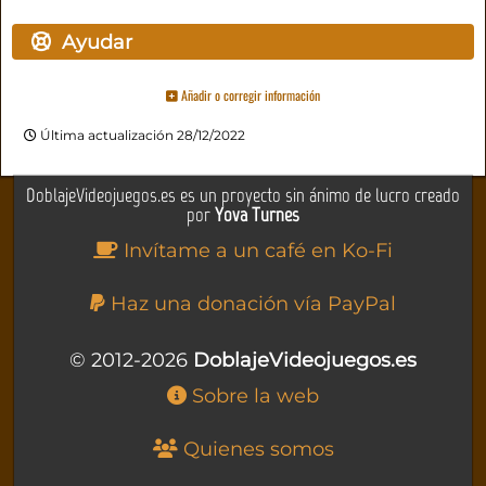
Ayudar
Añadir o corregir información
Última actualización 28/12/2022
DoblajeVideojuegos.es es un proyecto sin ánimo de lucro creado
por
Yova Turnes
Invítame a un café en Ko-Fi
Haz una donación vía PayPal
© 2012-2026
DoblajeVideojuegos.es
Sobre la web
Quienes somos