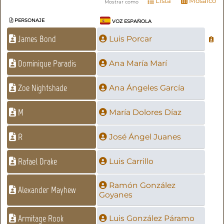
Lista
Mosaico
Mostrar como
PERSONAJE
VOZ ESPAÑOLA
James Bond
Luis Porcar
Dominique Paradis
Ana María Marí
Zoe Nightshade
Ana Ángeles García
M
María Dolores Díaz
R
José Ángel Juanes
Rafael Drake
Luis Carrillo
Ramón González
Alexander Mayhew
Goyanes
Armitage Rook
Luis González Páramo