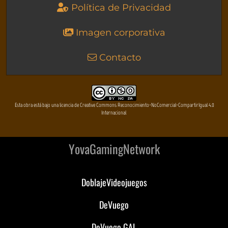
Política de Privacidad
Imagen corporativa
Contacto
Esta obra está bajo una licencia de Creative Commons Reconocimiento-NoComercial-CompartirIgual 4.0
Internacional
YovaGamingNetwork
DoblajeVideojuegos
DeVuego
DeVuego GAL