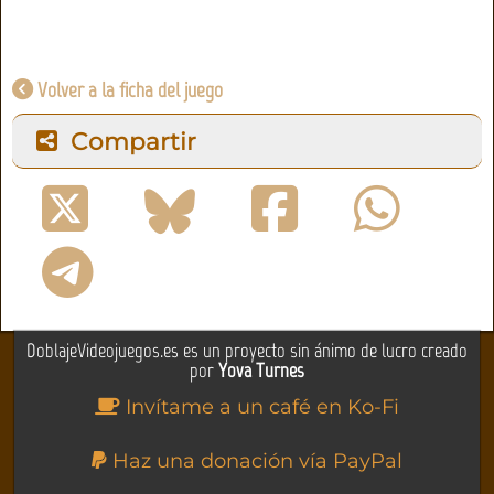
Volver a la ficha del juego
Compartir
DoblajeVideojuegos.es es un proyecto sin ánimo de lucro creado
por
Yova Turnes
Invítame a un café en Ko-Fi
Haz una donación vía PayPal