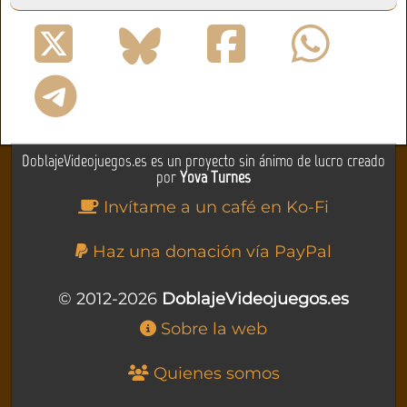
DoblajeVideojuegos.es es un proyecto sin ánimo de lucro creado
por
Yova Turnes
Invítame a un café en Ko-Fi
Haz una donación vía PayPal
© 2012-2026
DoblajeVideojuegos.es
Sobre la web
Quienes somos