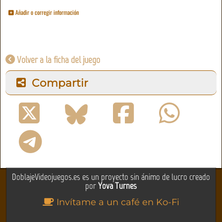
Añadir o corregir información
Volver a la ficha del juego
Compartir
DoblajeVideojuegos.es es un proyecto sin ánimo de lucro creado
por
Yova Turnes
Invítame a un café en Ko-Fi