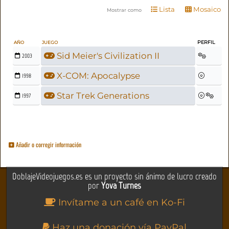
Lista
Mosaico
Mostrar como
PERFIL
AÑO
JUEGO
Sid Meier's Civilization II
2003
X-COM: Apocalypse
1998
Star Trek Generations
1997
Añadir o corregir información
DoblajeVideojuegos.es es un proyecto sin ánimo de lucro creado
por
Yova Turnes
Invítame a un café en Ko-Fi
Haz una donación vía PayPal