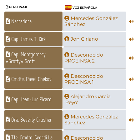
PERSONAJE
VOZ ESPAÑOLA
Mercedes González
Narradora
Sánchez
Cap. James T. Kirk
Jon Ciriano
Cap. Montgomery
Desconocido
«Scotty» Scott
PROEINSA 2
Desconocido
Cmdte. Pavel Chekov
PROEINSA 1
Alejandro García
Cap. Jean-Luc Picard
'Peyo'
Mercedes González
Dra. Beverly Crusher
Sánchez
Tte. Cmdte. Geordi La
Desconocido