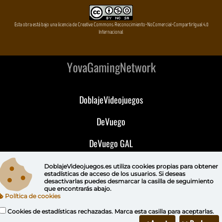
Esta obra está bajo una licencia de Creative Commons Reconocimiento-NoComercial-CompartirIgual 4.0
Internacional
YovaGamingNetwork
DoblajeVideojuegos
DeVuego
DeVuego GAL
DeVuego LATAM
DoblajeVideojuegos.es utiliza
cookies propias
para obtener
estadísticas de acceso de los usuarios. Si deseas
desactivarlas puedes
desmarcar la casilla de seguimiento
DeVuego Portugal
que encontrarás abajo.
Política de cookies
Cookies de estadísticas rechazadas. Marca esta casilla para aceptarlas.