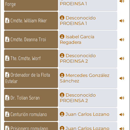
Forge
PROEINSA 1
Desconocido
Cmdte. William Riker
PROEINSA 1
Isabel García
Cmdte. Deanna Troi
Regadera
Desconocido
Tte. Cmdte. Worf
PROEINSA 2
Ordenador de la Flota
Mercedes González
Estelar
Sánchez
Desconocido
Dr. Tolian Soran
PROEINSA 2
Centurión romulano
Juan Carlos Lozano
Prisionero romulano
Juan Carlos Lozano