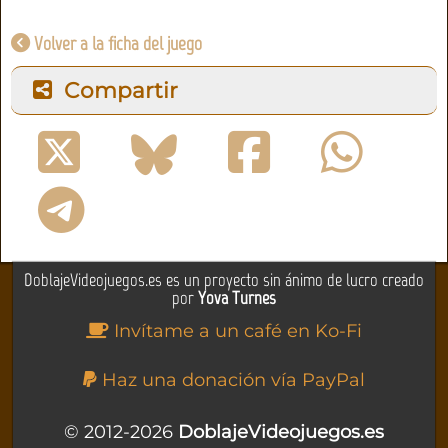
Volver a la ficha del juego
Compartir
DoblajeVideojuegos.es es un proyecto sin ánimo de lucro creado
por
Yova Turnes
Invítame a un café en Ko-Fi
Haz una donación vía PayPal
© 2012-2026
DoblajeVideojuegos.es