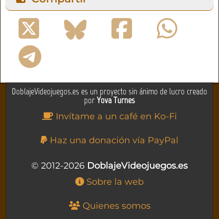
DoblajeVideojuegos.es es un proyecto sin ánimo de lucro creado
por
Yova Turnes
Invítame a un café en Ko-Fi
Haz una donación vía PayPal
© 2012-2026
DoblajeVideojuegos.es
Sobre la web
Quienes somos