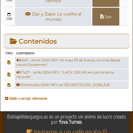
tiempo
Zipi y Zape: La vuelta al
Zape
2000
mundo
Contenidos
TIPO
CONTENIDO
6x11 - Amb GENI REY "Al meu fill de 9 anys no li he deixat
veure Doraemon"
7x27 - amb GENI REY: "LADY OSCAR em porta bons
records"
Entrevista GENI REY en SECRETOS DEL DOBLAJE
Añadir o corregir información
DoblajeVideojuegos.es es un proyecto sin ánimo de lucro creado
por
Yova Turnes
Invítame a un café en Ko-Fi