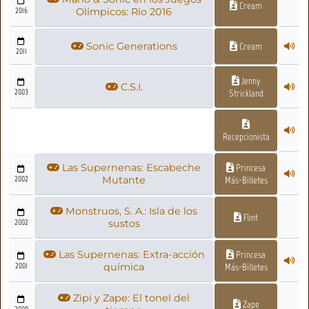
Cream
2016
Olímpicos: Río 2016
Sonic Generations
Cream
2011
Jenny
C.S.I.
2003
Strickland
Recepcionista
Las Supernenas: Escabeche
Princesa
2002
Mutante
Más-Billetes
Monstruos, S. A.: Isla de los
Flint
2002
sustos
Las Supernenas: Extra-acción
Princesa
2001
química
Más-Billetes
Zipi y Zape: El tonel del
Zape
2000