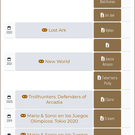
Balchunas
Jin Jae
Lost Ark
Vykas
2022
Jueza
New World
2021
Amano
Tabernera
Polly
Trollhunters: Defenders of
Claire
2020
Arcadia
Mario & Sonic en los Juegos
Cream
2019
Olímpicos: Tokio 2020
Mario & Sonic en los Juegos