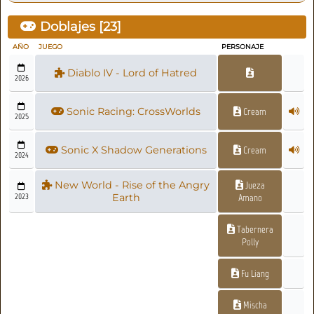
Doblajes [
23
]
AÑO
JUEGO
PERSONAJE
Diablo IV - Lord of Hatred
2026
Sonic Racing: CrossWorlds
Cream
2025
Sonic X Shadow Generations
Cream
2024
New World - Rise of the Angry
Jueza
2023
Earth
Amano
Tabernera
Polly
Fu Liang
Mischa