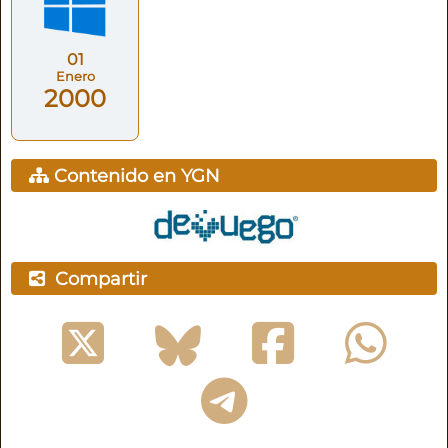
01
Enero
2000
Contenido en YGN
Compartir