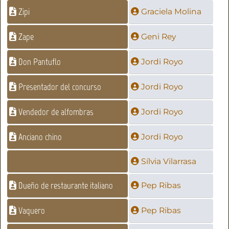
Zipi
Graciela Molina
Zape
Geni Rey
Don Pantuflo
Jordi Royo
Presentador del concurso
Jordi Royo
Vendedor de alfombras
Jordi Royo
Anciano chino
Jordi Royo
Sílvia Vilarrasa
Dueño de restaurante italiano
Pep Ribas
Vaquero
Pep Ribas