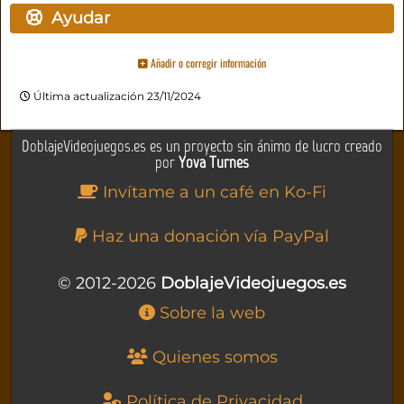
Ayudar
Añadir o corregir información
Última actualización 23/11/2024
DoblajeVideojuegos.es es un proyecto sin ánimo de lucro creado
por
Yova Turnes
Invítame a un café en Ko-Fi
Haz una donación vía PayPal
© 2012-2026
DoblajeVideojuegos.es
Sobre la web
Quienes somos
Política de Privacidad