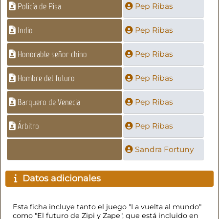
Policía de Pisa
Pep Ribas
Indio
Pep Ribas
Honorable señor chino
Pep Ribas
Hombre del futuro
Pep Ribas
Barquero de Venecia
Pep Ribas
Árbitro
Pep Ribas
Sandra Fortuny
Datos adicionales
Esta ficha incluye tanto el juego "La vuelta al mundo"
como "El futuro de Zipi y Zape", que está incluido en