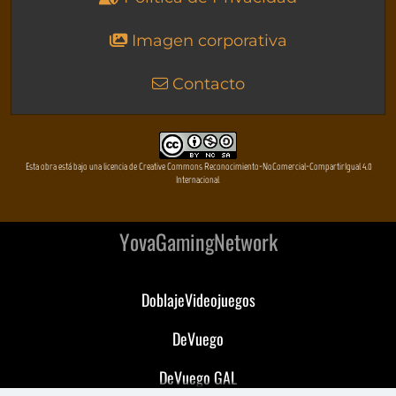
Imagen corporativa
Contacto
Esta obra está bajo una licencia de Creative Commons Reconocimiento-NoComercial-CompartirIgual 4.0
Internacional
YovaGamingNetwork
DoblajeVideojuegos
DeVuego
DeVuego GAL