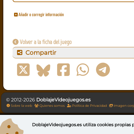
Añadir o corregir información
Volver a la ficha del juego
Compartir
© 2012-2026
DoblajeVideojuegos.es
Sobre la web
Quienes somos
Política de Privacidad
Imagen corp
DoblajeVideojuegos.es utiliza
cookies propias
p