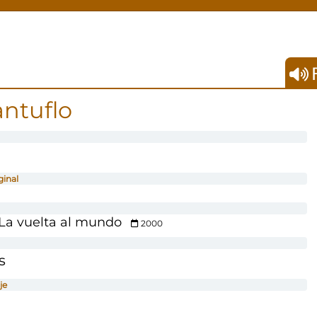
F
ntuflo
ginal
 La vuelta al mundo
2000
s
je