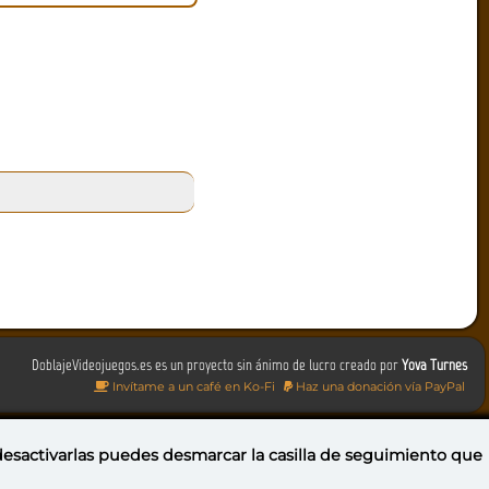
DoblajeVideojuegos.es es un proyecto sin ánimo de lucro creado por
Yova Turnes
Invítame a un café en Ko-Fi
Haz una donación vía PayPal
 desactivarlas puedes
desmarcar la casilla de seguimiento
que