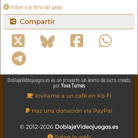
Volver a la ficha del juego
Compartir
DoblajeVideojuegos.es es un proyecto sin ánimo de lucro creado
por
Yova Turnes
Invítame a un café en Ko-Fi
Haz una donación vía PayPal
© 2012-2026
DoblajeVideojuegos.es
Sobre la web