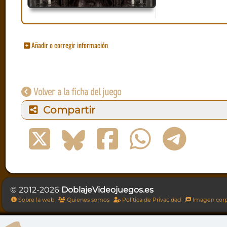
Añadir o corregir información
Volver a la ficha del juego
Compartir
© 2012-2026
DoblajeVideojuegos.es
Sobre la web
Quienes somos
Política de Privacidad
Imagen corp