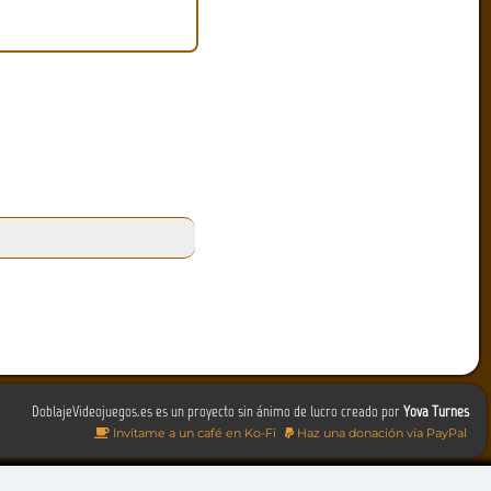
DoblajeVideojuegos.es es un proyecto sin ánimo de lucro creado por
Yova Turnes
Invítame a un café en Ko-Fi
Haz una donación vía PayPal