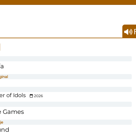
F
l
ía
ginal
er of Idols
2026
e Games
je
und