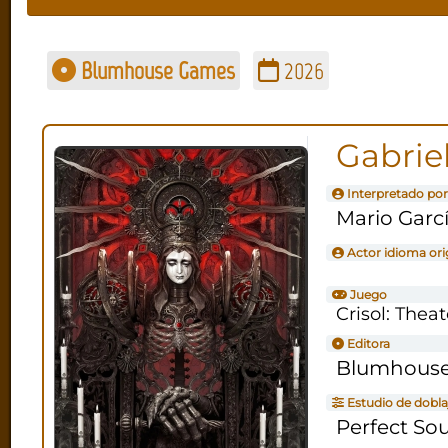
Blumhouse Games
2026
Gabrie
Interpretado por
Mario Garc
Actor idioma ori
Juego
Crisol: Theat
Editora
Blumhous
Estudio de dobla
Perfect So