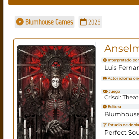
Blumhouse Games
2026
Anselm
Interpretado por
Luis Ferna
Actor idioma ori
Juego
Crisol: Theat
Editora
Blumhous
Estudio de dobla
Perfect So