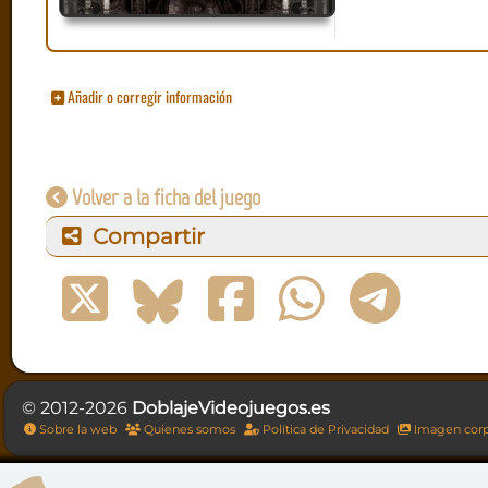
Añadir o corregir información
Volver a la ficha del juego
Compartir
© 2012-2026
DoblajeVideojuegos.es
Sobre la web
Quienes somos
Política de Privacidad
Imagen corp