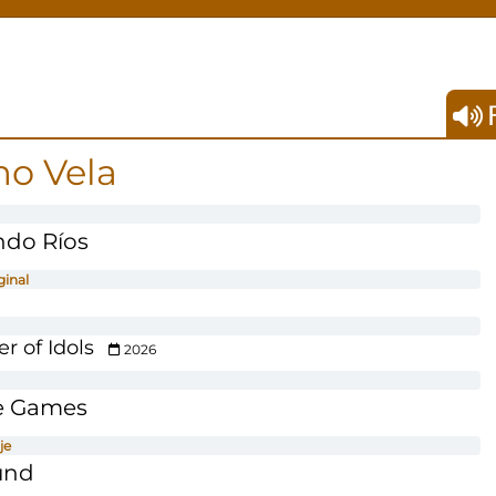
F
o Vela
ndo Ríos
ginal
er of Idols
2026
e Games
je
und