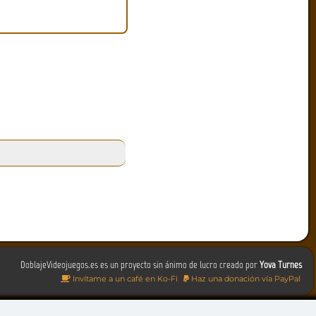
DoblajeVideojuegos.es es un proyecto sin ánimo de lucro creado por
Yova Turnes
Invítame a un café en Ko-Fi
Haz una donación vía PayPal