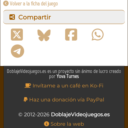
Volver a la ficha del juego
Compartir
DoblajeVideojuegos.es es un proyecto sin ánimo de lucro creado
por
Yova Turnes
Invítame a un café en Ko-Fi
Haz una donación vía PayPal
© 2012-2026
DoblajeVideojuegos.es
Sobre la web