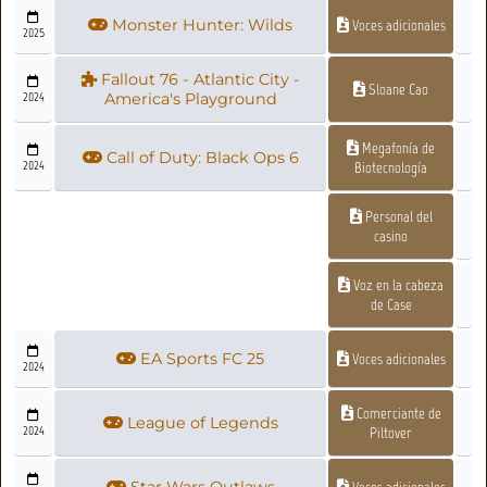
Monster Hunter: Wilds
Voces adicionales
2025
Fallout 76 - Atlantic City -
Sloane Cao
2024
America's Playground
Megafonía de
Call of Duty: Black Ops 6
2024
Biotecnología
Personal del
casino
Voz en la cabeza
de Case
EA Sports FC 25
Voces adicionales
2024
Comerciante de
League of Legends
2024
Piltover
Star Wars Outlaws
Voces adicionales