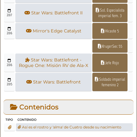
Sol. Especialista
Star Wars: Battlefront II
2017
imperial fem. 3
Mirror's Edge Catalyst
Hicaste 5
2016
KrugerSec 55
Star Wars: Battlefront -
Jefe Rojo
2016
Rogue One: Misión RV de Ala-X
Soldado imperial
Star Wars: Battlefront
2015
femenino 2
Contenidos
TIPO
CONTENIDO
Así es el rostro y 'alma' de Cuatro desde su nacimiento