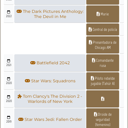
The Dark Pictures Anthology:
Marie
2022
The Devil in Me
Central de policía
Presentadora de
Chicago AM
Comandante
Battlefield 2042
2021
rusa
Piloto rebelde
Star Wars: Squadrons
2020
jugable (Tahúr A)
Tom Clancy's The Division 2 -
2020
Warlords of New York
Droide de
Star Wars Jedi: Fallen Order
seguridad
2019
(femenino)