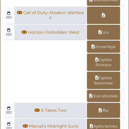
Call of Duty: Modern Warfare
2022
II
Horizon Forbidden West
Lora
2022
Coronel Nojah
Capitana
Richardson
Capitana
Veesenmeyer
Voces adicionales
It Takes Two
May
2022
Marvel's Midnight Suns
Agatha Harkness
2022