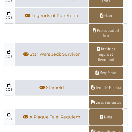
2023
Cross
Legends of Runeterra
Mako
2023
Profesional del
foso
Droide de
Star Wars Jedi: Survivor
seguridad
2023
(femenino)
Megafonías
Starfield
Teniente Messina
2023
Voces adicionales
A Plague Tale: Requiem
Niños
2022
Voces adicionales