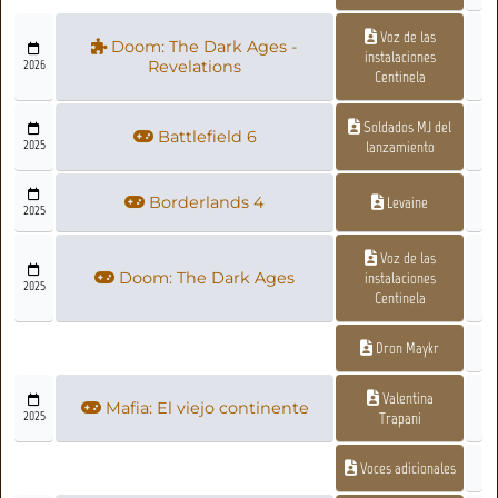
Voz de las
Doom: The Dark Ages -
instalaciones
2026
Revelations
Centinela
Soldados MJ del
Battlefield 6
2025
lanzamiento
Borderlands 4
Levaine
2025
Voz de las
Doom: The Dark Ages
instalaciones
2025
Centinela
Dron Maykr
Valentina
Mafia: El viejo continente
2025
Trapani
Voces adicionales