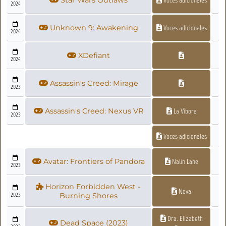
2024
Unknown 9: Awakening
Voces adicionales
2024
XDefiant
2024
Assassin's Creed: Mirage
2023
Assassin's Creed: Nexus VR
La Víbora
2023
Voces adicionales
Avatar: Frontiers of Pandora
Nalin Lane
2023
Horizon Forbidden West -
Nova
2023
Burning Shores
Dra. Elizabeth
Dead Space (2023)