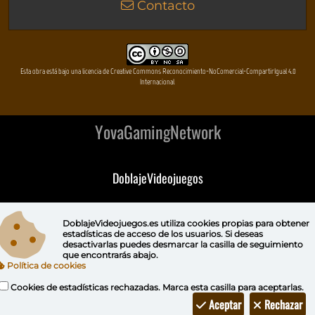
Contacto
Esta obra está bajo una licencia de Creative Commons Reconocimiento-NoComercial-CompartirIgual 4.0
Internacional
YovaGamingNetwork
DoblajeVideojuegos
DeVuego
DoblajeVideojuegos.es utiliza
cookies propias
para obtener
estadísticas de acceso de los usuarios. Si deseas
DeVuego GAL
desactivarlas puedes
desmarcar la casilla de seguimiento
que encontrarás abajo.
Política de cookies
DeVuego LATAM
Cookies de estadísticas rechazadas. Marca esta casilla para aceptarlas.
DeVuego Portugal
Aceptar
Rechazar