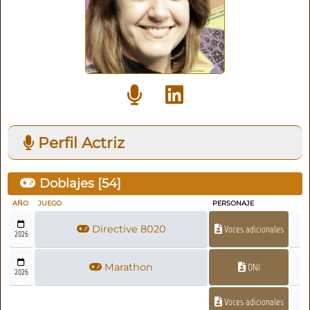
Perfil Actriz
Doblajes [
54
]
AÑO
JUEGO
PERSONAJE
Directive 8020
Voces adicionales
2026
Marathon
ONI
2026
Voces adicionales